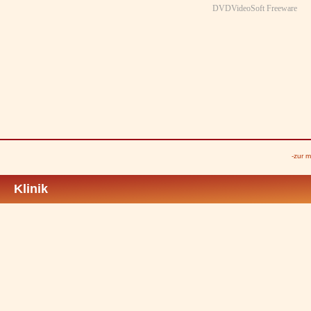
DVDVideoSoft Freeware
-zur m
Klinik