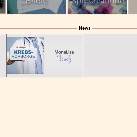
e
Briefe
Sprechstunde
News