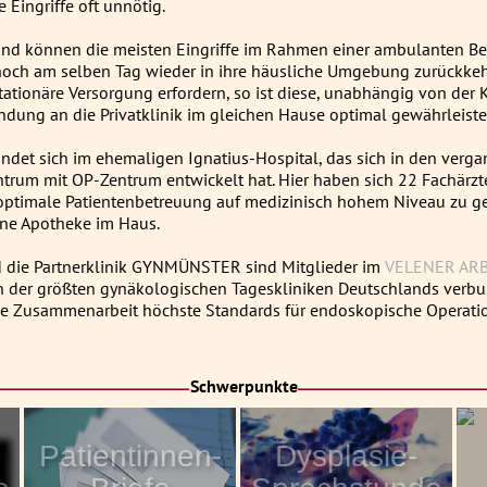
Eingriffe oft unnötig.
nd können die meisten Eingriffe im Rahmen einer ambulanten Be
och am selben Tag wieder in ihre häusliche Umgebung zurückkehr
ationäre Versorgung erfordern, so ist diese, unabhängig von der 
ndung an die Privatklinik im gleichen Hause optimal gewährleiste
det sich im ehemaligen Ignatius-Hospital, das sich in den verg
trum mit OP-Zentrum entwickelt hat. Hier haben sich 22 Fachärzt
 optimale Patientenbetreuung auf medizinisch hohem Niveau zu ge
ne Apotheke im Haus.
die Partnerklinik GYNMÜNSTER sind Mitglieder im
VELENER ARB
 der größten gynäkologischen Tageskliniken Deutschlands verbu
he Zusammenarbeit höchste Standards für endoskopische Operatio
Schwerpunkte
Patientinnen-
Dysplasie-