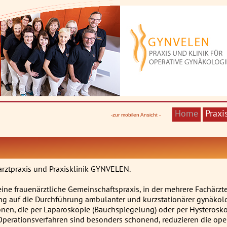
Home
Praxi
-zur mobilen Ansicht -
narztpraxis und Praxisklinik GYNVELEN.
ne frauenärztliche Gemeinschaftspraxis, in der mehrere Fachärzte
ung auf die Durchführung ambulanter und kurzstationärer gynäkolo
onen, die per Laparoskopie (Bauchspiegelung) oder per Hysteros
Operationsverfahren sind besonders schonend, reduzieren die o