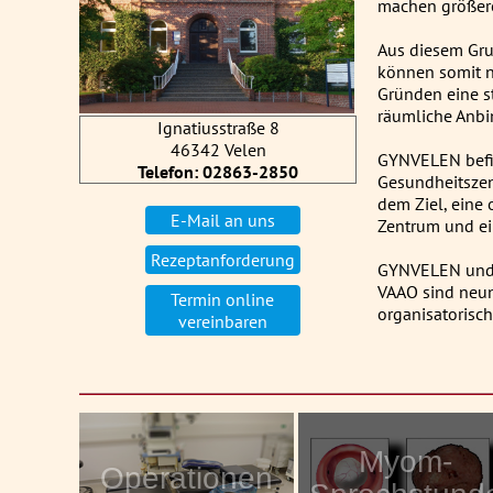
machen größere 
Aus diesem Gru
können somit n
Gründen eine st
räumliche Anbi
Ignatiusstraße 8
46342 Velen
GYNVELEN befin
Telefon: 02863-2850
Gesundheitszen
dem Ziel, eine
E-Mail an uns
Zentrum und ei
Rezeptanforderung
GYNVELEN und 
VAAO sind neun
Termin online
organisatorisc
vereinbaren
Myom-
Operationen