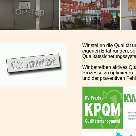
Nach der
OP-Tag
P
Operation und
zu Hause
Wir stellen die Qualität 
eigenen Erfahrungen, so
Qualitätssicherungssyst
Wir betreiben aktives Q
Prozesse zu optimieren. 
und der präventiven Feh